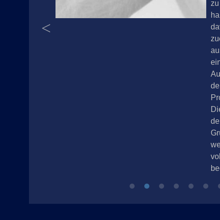
anderwehen.
zu
 überlegen,
ha
arben
da
er
zu
eren und wie
au
Kontrast sein
ei
chließend
Au
e Fasern der
de
e darüber
Pr
et. Durch die
Di
g der Fasern
de
en entsteht
Gr
 typisch
we
nd etwas
vo
ßige Bild.
be