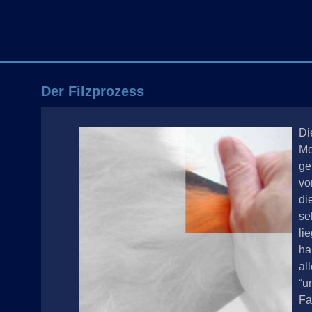
Der Filzprozess
amente werden
Di
 einer jeden
Me
elegt. Für
ge
d Punkte
vo
weise wickelt
di
aar Fasern um
se
sprechend
li
linder und legt
ha
chließend in
al
Vorsicht, jeder
“u
 kann alles
Fa