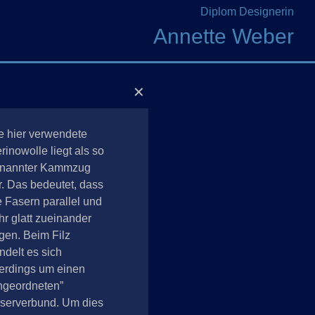
Diplom Designerin
Annette Weber
✕
e hier verwendete
rinowolle liegt als so
nannter Kammzug
r. Das bedeutet, dass
e Fasern parallel und
hr glatt zueinander
egen. Beim Filz
ndelt es sich
lerdings um einen
ngeordneten”
serverbund. Um dies